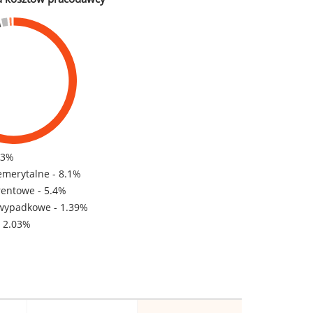
83%
emerytalne - 8.1%
rentowe - 5.4%
wypadkowe - 1.39%
- 2.03%