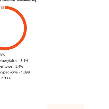
83%
emerytalne - 8.1%
rentowe - 5.4%
wypadkowe - 1.39%
- 2.03%