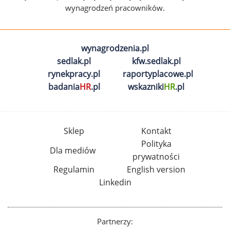
wynagrodzeń pracowników.
wynagrodzenia.pl
sedlak.pl
kfw.sedlak.pl
rynekpracy.pl
raportyplacowe.pl
badania
HR
.pl
wskazniki
HR
.pl
Sklep
Kontakt
Polityka
Dla mediów
prywatności
Regulamin
English version
Linkedin
Partnerzy: