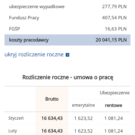
ubezpieczenie wypadkowe
277,79 PLN
Fundusz Pracy
407,54 PLN
FGŚP
16,63 PLN
koszty pracodawcy
20 041,15 PLN
ukryj rozliczenie roczne
Rozliczenie roczne - umowa o pracę
Ubezpieczenie
Brutto
emerytalne
rentowe
w
Styczeń
16 634,43
1 623,52
1 081,24
Luty
16 634,43
1 623,52
1 081,24