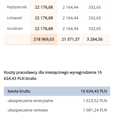
Październik
22 176,68
2 164,44
332,65
Listopad
22 176,68
2 164,44
332,65
Grudzień
22 176,68
2 164,44
332,65
218 969,03
21 371,37
3 284,56
5
Koszty pracodawcy dla miesięcznego wynagrodzenia 16
634,43 PLN brutto
kwota brutto
16 634,43 PLN
ubezpieczenie emerytalne
1 623,52 PLN
ubezpieczenie rentowe
1 081,24 PLN