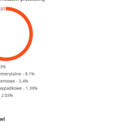
83%
emerytalne - 8.1%
rentowe - 5.4%
wypadkowe - 1.39%
- 2.03%
w!