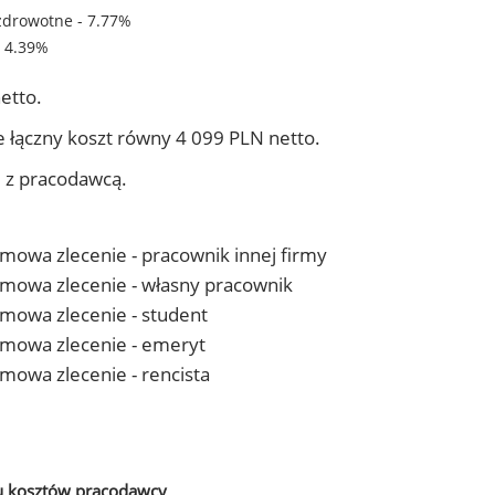
zdrowotne - 7.77%
- 4.39%
etto.
 łączny koszt równy 4 099 PLN netto.
j z pracodawcą.
 umowa zlecenie - pracownik innej firmy
- umowa zlecenie - własny pracownik
 umowa zlecenie - student
- umowa zlecenie - emeryt
 umowa zlecenie - rencista
u kosztów pracodawcy