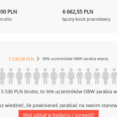
,00 PLN
6 662,55 PLN
brutto
łączny koszt pracodawcy
5 530,00 PLN
90% uczestników OBW zarabia więcej
z 5 530 PLN brutto, to
uczestników OBW zarabia wi
90%
z wiedzieć, ile powinieneś zarabiać na swoim stano
Weź udział w badaniu i sprawdź!