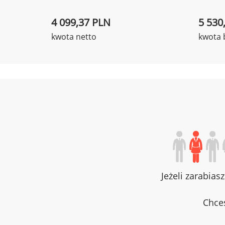
4 099,37 PLN
5 530
kwota netto
kwota 
Jeżeli zarabias
Chces