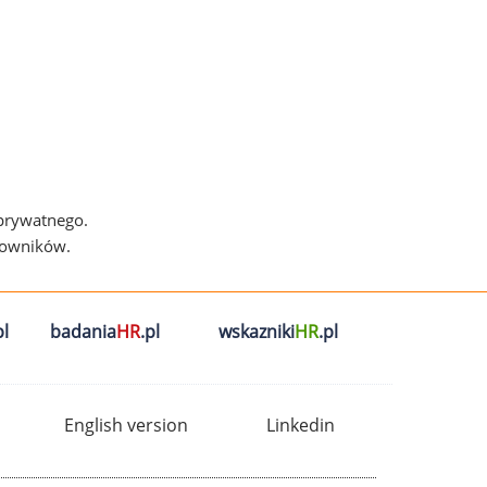
 prywatnego.
cowników.
l
badania
HR
.pl
wskazniki
HR
.pl
English version
Linkedin