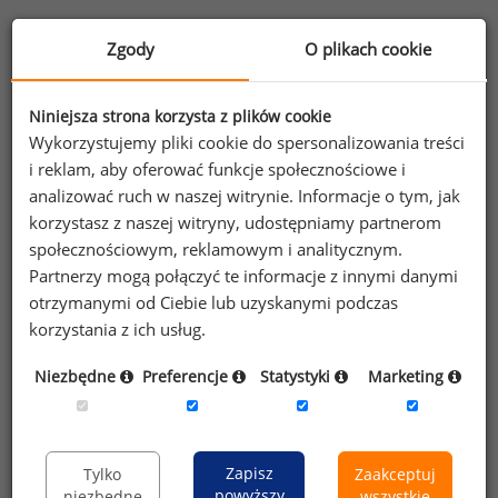
Informacje o raporcie
Zgody
O plikach cookie
Informacje zawarte w raporcie
Niniejsza strona korzysta z plików cookie
Wykorzystujemy pliki cookie do spersonalizowania treści
Warunki korzystania z Raportu Płacowego
i reklam, aby oferować funkcje społecznościowe i
analizować ruch w naszej witrynie. Informacje o tym, jak
Informacja dot. przetwarzania danych z
korzystasz z naszej witryny, udostępniamy partnerom
publicznych źródeł danych, w raportach
społecznościowym, reklamowym i analitycznym.
płacowych
Partnerzy mogą połączyć te informacje z innymi danymi
otrzymanymi od Ciebie lub uzyskanymi podczas
korzystania z ich usług.
Raport posiada nowszą wersję:
Niezbędne
Preferencje
Statystyki
Marketing
Wynagrodzenia członków zarządów spółek IT w 2016
roku
Zapisz
Tylko
Zaakceptuj
powyższy
niezbędne
wszystkie