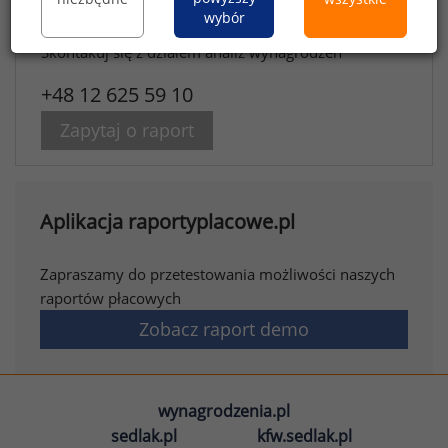
wybór
Chcesz kupić raport?
Skontakuj się z działem analiz wynagrodzeń
+48 12 625 59 10
Zapytaj o raport
Aplikacja raportyplacowe.pl
Zapraszamy do przetestowania możliwości naszych
raportów płacowych
Zobacz raport demo
wynagrodzenia.pl
sedlak.pl
kfw.sedlak.pl