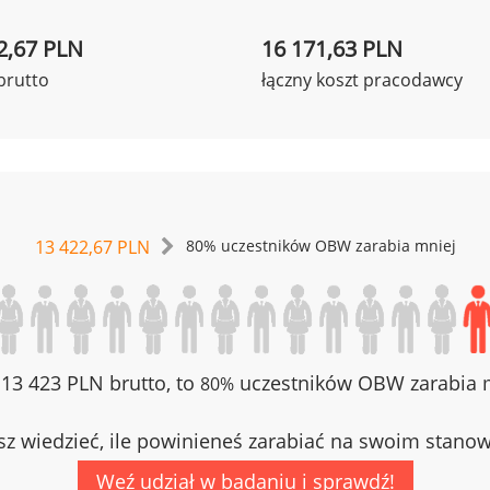
2,67 PLN
16 171,63 PLN
brutto
łączny koszt pracodawcy
13 422,67 PLN
80% uczestników OBW zarabia mniej
z 13 423 PLN brutto, to
uczestników OBW zarabia m
80%
z wiedzieć, ile powinieneś zarabiać na swoim stano
Weź udział w badaniu i sprawdź!