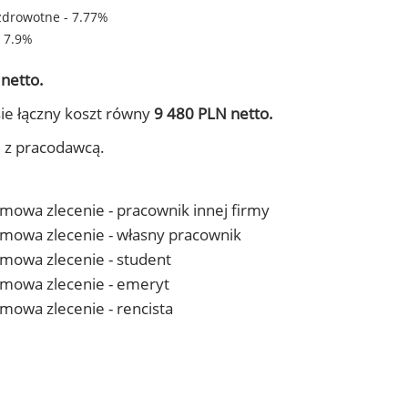
zdrowotne - 7.77%
- 7.9%
netto.
ie łączny koszt równy
9 480 PLN netto.
j z pracodawcą.
 umowa zlecenie - pracownik innej firmy
- umowa zlecenie - własny pracownik
 umowa zlecenie - student
- umowa zlecenie - emeryt
 umowa zlecenie - rencista