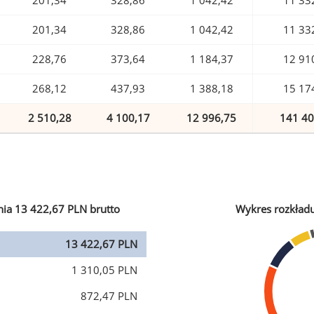
201,34
328,86
1 042,42
11 33
201,34
328,86
1 042,42
11 33
228,76
373,64
1 184,37
12 91
268,12
437,93
1 388,18
15 17
2 510,28
4 100,17
12 996,75
141 40
ia 13 422,67 PLN brutto
Wykres rozkład
13 422,67 PLN
1 310,05 PLN
872,47 PLN