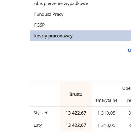
ubezpieczenie wypadkowe
Fundusz Pracy
FGŚP
koszty pracodawcy
u
Ubez
Brutto
emerytalne
r
Styczeń
13 422,67
1 310,05
8
Luty
13 422,67
1 310,05
8