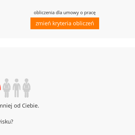
obliczenia dla umowy o pracę
zmień kryteria obliczeń
niej od Ciebie.
wisku?