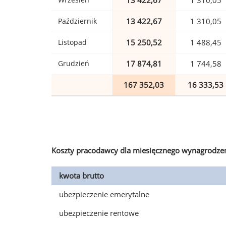
13 422,67
1 310,05
Październik
13 422,67
1 310,05
Listopad
15 250,52
1 488,45
Grudzień
17 874,81
1 744,58
167 352,03
16 333,53
Koszty pracodawcy dla miesięcznego wynagrodzen
kwota brutto
ubezpieczenie emerytalne
ubezpieczenie rentowe