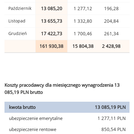
Październik
13 085,20
1 277,12
196,28
Listopad
13 655,73
1 332,80
204,84
Grudzień
17 422,73
1 700,46
261,34
161 930,38
15 804,38
2 428,98
3
Koszty pracodawcy dla miesięcznego wynagrodzenia 13
085,19 PLN brutto
kwota brutto
13 085,19 PLN
ubezpieczenie emerytalne
1 277,11 PLN
ubezpieczenie rentowe
850,54 PLN