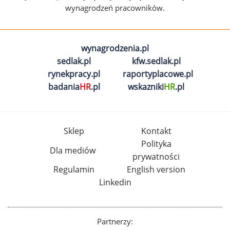
wynagrodzeń pracowników.
wynagrodzenia.pl
sedlak.pl
kfw.sedlak.pl
rynekpracy.pl
raportyplacowe.pl
badania
HR
.pl
wskazniki
HR
.pl
Sklep
Kontakt
Polityka
Dla mediów
prywatności
Regulamin
English version
Linkedin
Partnerzy: