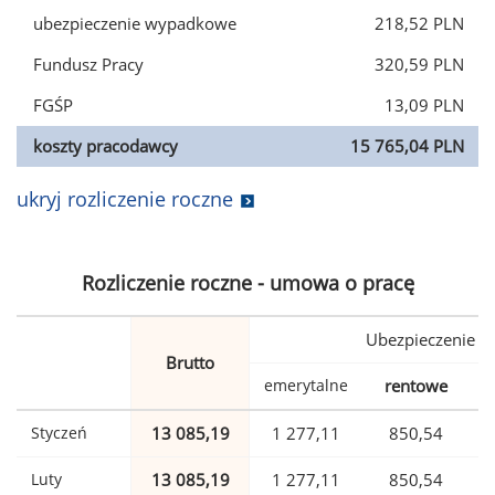
ubezpieczenie wypadkowe
218,52 PLN
Fundusz Pracy
320,59 PLN
FGŚP
13,09 PLN
koszty pracodawcy
15 765,04 PLN
ukryj rozliczenie roczne
Rozliczenie roczne - umowa o pracę
Ubezpieczenie
Brutto
emerytalne
rentowe
w
Styczeń
13 085,19
1 277,11
850,54
Luty
13 085,19
1 277,11
850,54