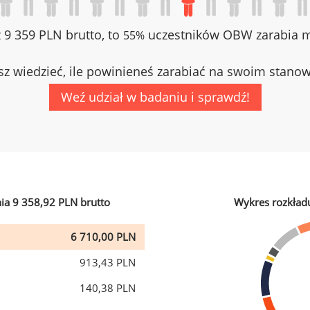
z 9 359 PLN brutto, to
uczestników OBW zarabia mn
55%
z wiedzieć, ile powinieneś zarabiać na swoim stano
Weź udział w badaniu i sprawdź!
ia 9 358,92 PLN brutto
Wykres rozkład
6 710,00 PLN
913,43 PLN
140,38 PLN