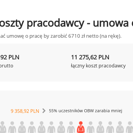
o koszty pracodawcy - umowa 
ać umowę o pracę by zarobić 6710 zł netto (na rękę).
,92 PLN
11 275,62 PLN
brutto
łączny koszt pracodawcy
9 358,92 PLN
55% uczestników OBW zarabia mniej