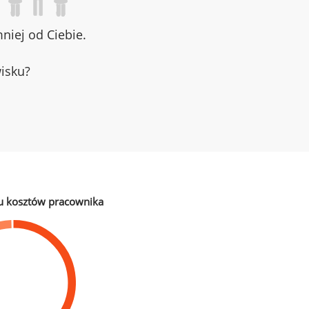
iej od Ciebie.
wisku?
u kosztów pracownika