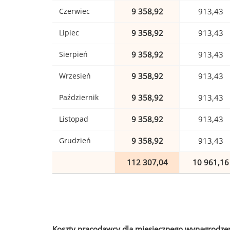
Czerwiec
9 358,92
913,43
Lipiec
9 358,92
913,43
Sierpień
9 358,92
913,43
Wrzesień
9 358,92
913,43
Październik
9 358,92
913,43
Listopad
9 358,92
913,43
Grudzień
9 358,92
913,43
112 307,04
10 961,16
Koszty pracodawcy dla miesięcznego wynagrodzen