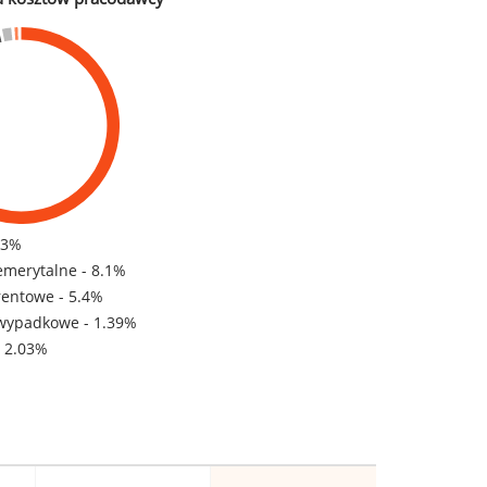
83%
emerytalne - 8.1%
rentowe - 5.4%
wypadkowe - 1.39%
- 2.03%