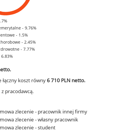
1.7%
emerytalne - 9.76%
rentowe - 1.5%
chorobowe - 2.45%
zdrowotne - 7.77%
- 6.83%
etto.
e łączny koszt równy
6 710 PLN netto.
j z pracodawcą.
 umowa zlecenie - pracownik innej firmy
- umowa zlecenie - własny pracownik
 umowa zlecenie - student