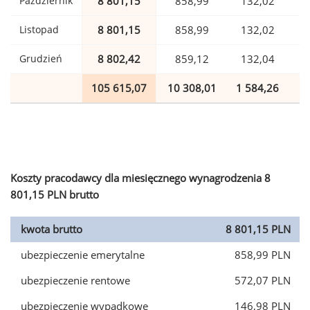
Październik
8 801,15
858,99
132,02
Listopad
8 801,15
858,99
132,02
Grudzień
8 802,42
859,12
132,04
105 615,07
10 308,01
1 584,26
2
Koszty pracodawcy dla miesięcznego wynagrodzenia 8
801,15 PLN brutto
kwota brutto
8 801,15 PLN
ubezpieczenie emerytalne
858,99 PLN
ubezpieczenie rentowe
572,07 PLN
ubezpieczenie wypadkowe
146,98 PLN