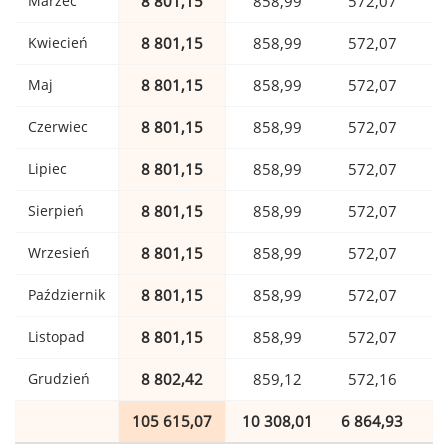
Marzec
8 801,15
858,99
572,07
Kwiecień
8 801,15
858,99
572,07
Maj
8 801,15
858,99
572,07
Czerwiec
8 801,15
858,99
572,07
Lipiec
8 801,15
858,99
572,07
Sierpień
8 801,15
858,99
572,07
Wrzesień
8 801,15
858,99
572,07
Październik
8 801,15
858,99
572,07
Listopad
8 801,15
858,99
572,07
Grudzień
8 802,42
859,12
572,16
105 615,07
10 308,01
6 864,93
1