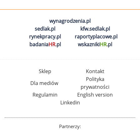
wynagrodzenia.pl
sedlak.pl
kfw.sedlak.pl
rynekpracy.pl
raportyplacowe.pl
badania
HR
.pl
wskazniki
HR
.pl
Sklep
Kontakt
Polityka
Dla mediów
prywatności
Regulamin
English version
Linkedin
Partnerzy: