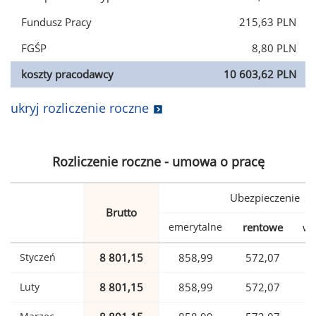
Fundusz Pracy
215,63 PLN
FGŚP
8,80 PLN
koszty pracodawcy
10 603,62 PLN
ukryj rozliczenie roczne
Rozliczenie roczne - umowa o pracę
Ubezpieczenie
Brutto
emerytalne
rentowe
wy
Styczeń
8 801,15
858,99
572,07
Luty
8 801,15
858,99
572,07