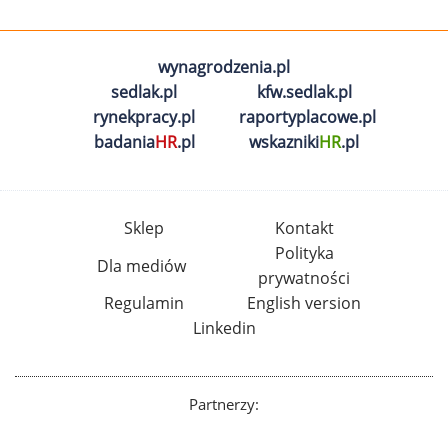
wynagrodzenia.pl
sedlak.pl
kfw.sedlak.pl
rynekpracy.pl
raportyplacowe.pl
badania
HR
.pl
wskazniki
HR
.pl
Sklep
Kontakt
Polityka
Dla mediów
prywatności
Regulamin
English version
Linkedin
Partnerzy: