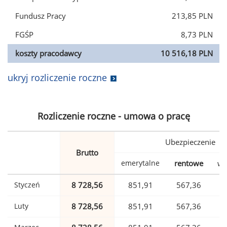
Fundusz Pracy
213,85 PLN
FGŚP
8,73 PLN
koszty pracodawcy
10 516,18 PLN
ukryj rozliczenie roczne
Rozliczenie roczne - umowa o pracę
Ubezpieczenie
Brutto
emerytalne
rentowe
wy
Styczeń
8 728,56
851,91
567,36
Luty
8 728,56
851,91
567,36