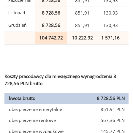
Październik
8 728,56
851,91
130,93
Listopad
8 728,56
851,91
130,93
Grudzień
8 728,56
851,91
130,93
104 742,72
10 222,92
1 571,16
2
Koszty pracodawcy dla miesięcznego wynagrodzenia 8
728,56 PLN brutto
kwota brutto
8 728,56 PLN
ubezpieczenie emerytalne
851,91 PLN
ubezpieczenie rentowe
567,36 PLN
ubezpieczenie wypadkowe
145,77 PLN