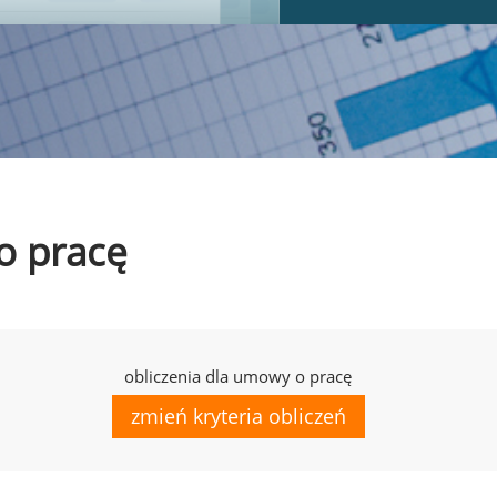
o pracę
obliczenia dla umowy o pracę
zmień kryteria obliczeń