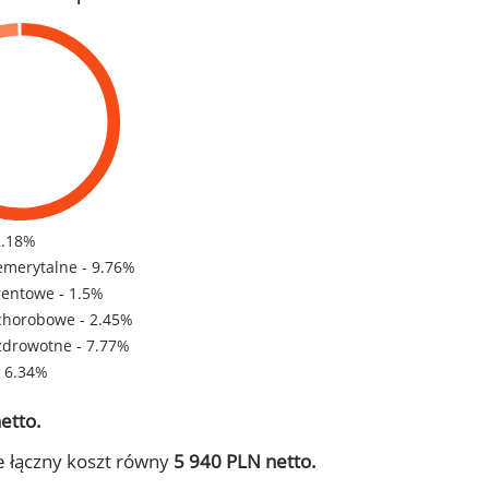
2.18%
emerytalne - 9.76%
rentowe - 1.5%
chorobowe - 2.45%
zdrowotne - 7.77%
- 6.34%
etto.
e łączny koszt równy
5 940 PLN netto.