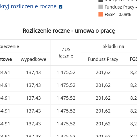
kryj rozliczenie roczne
Fundusz Pracy 
FGŚP - 0.08%
Rozliczenie roczne - umowa o pracę
pieczenie
Składki na
ZUS
łącznie
ntowe
wypadkowe
Fundusz Pracy
FG
34,91
137,43
1 475,52
201,62
8,
34,91
137,43
1 475,52
201,62
8,
34,91
137,43
1 475,52
201,62
8,
34,91
137,43
1 475,52
201,62
8,
34,91
137,43
1 475,52
201,62
8,
34,91
137,43
1 475,52
201,62
8,