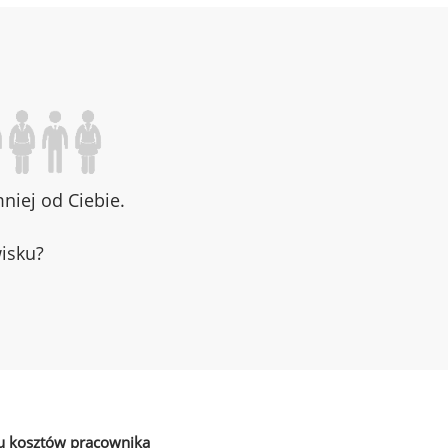
iej od Ciebie.
wisku?
u kosztów pracownika