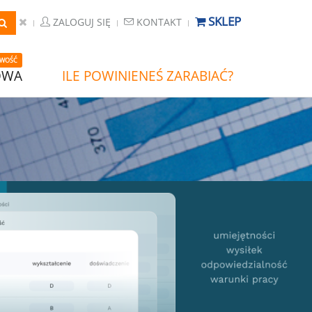
SKLEP
ZALOGUJ SIĘ
KONTAKT
WOŚĆ
OWA
ILE POWINIENEŚ ZARABIAĆ?