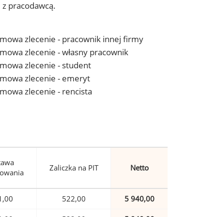
j z pracodawcą.
 umowa zlecenie - pracownik innej firmy
- umowa zlecenie - własny pracownik
 umowa zlecenie - student
- umowa zlecenie - emeryt
 umowa zlecenie - rencista
tawa
Zaliczka na PIT
Netto
owania
1,00
522,00
5 940,00