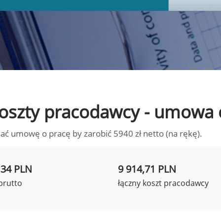
o koszty pracodawcy - umowa 
ać umowę o pracę by zarobić 5940 zł netto (na rękę).
,34 PLN
9 914,71 PLN
brutto
łączny koszt pracodawcy