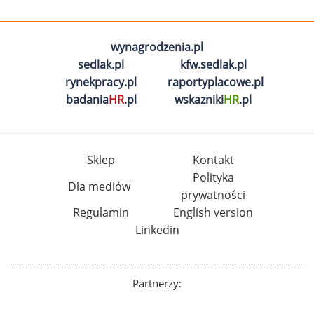
wynagrodzenia.pl
sedlak.pl
kfw.sedlak.pl
rynekpracy.pl
raportyplacowe.pl
badania
HR
.pl
wskazniki
HR
.pl
Sklep
Kontakt
Polityka
Dla mediów
prywatności
Regulamin
English version
Linkedin
Partnerzy: