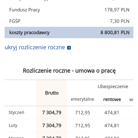
Fundusz Pracy
178,97 PLN
FGŚP
7,30 PLN
koszty pracodawcy
8 800,81 PLN
ukryj rozliczenie roczne
Rozliczenie roczne - umowa o pracę
Ubezpieczenie
Brutto
emerytalne
rentowe
wyp
Styczeń
7 304,79
712,95
474,81
1
Luty
7 304,79
712,95
474,81
1