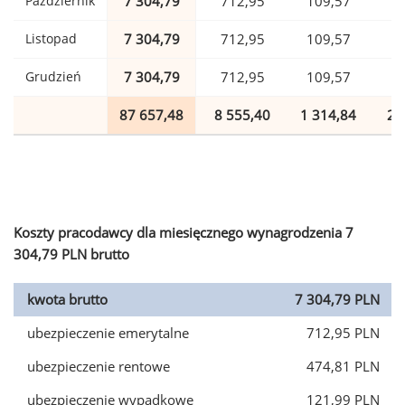
Październik
7 304,79
712,95
109,57
1
Listopad
7 304,79
712,95
109,57
1
Grudzień
7 304,79
712,95
109,57
1
87 657,48
8 555,40
1 314,84
2 
Koszty pracodawcy dla miesięcznego wynagrodzenia 7
304,79 PLN brutto
kwota brutto
7 304,79 PLN
ubezpieczenie emerytalne
712,95 PLN
ubezpieczenie rentowe
474,81 PLN
ubezpieczenie wypadkowe
121,99 PLN