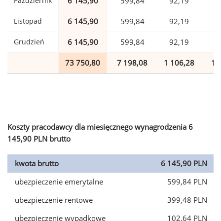
Październik
6 145,90
599,84
92,19
1
Listopad
6 145,90
599,84
92,19
1
Grudzień
6 145,90
599,84
92,19
1
73 750,80
7 198,08
1 106,28
1 
Koszty pracodawcy dla miesięcznego wynagrodzenia 6
145,90 PLN brutto
kwota brutto
6 145,90 PLN
ubezpieczenie emerytalne
599,84 PLN
ubezpieczenie rentowe
399,48 PLN
ubezpieczenie wypadkowe
102,64 PLN