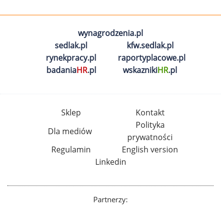
wynagrodzenia.pl
sedlak.pl
kfw.sedlak.pl
rynekpracy.pl
raportyplacowe.pl
badania
HR
.pl
wskazniki
HR
.pl
Sklep
Kontakt
Polityka
Dla mediów
prywatności
Regulamin
English version
Linkedin
Partnerzy: