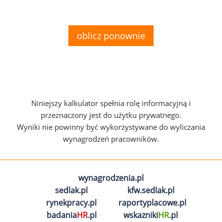
oblicz ponownie
Niniejszy kalkulator spełnia rolę informacyjną i
przeznaczony jest do użytku prywatnego.
Wyniki nie powinny być wykorzystywane do wyliczania
wynagrodzeń pracowników.
wynagrodzenia.pl
sedlak.pl
kfw.sedlak.pl
rynekpracy.pl
raportyplacowe.pl
badania
HR
.pl
wskazniki
HR
.pl