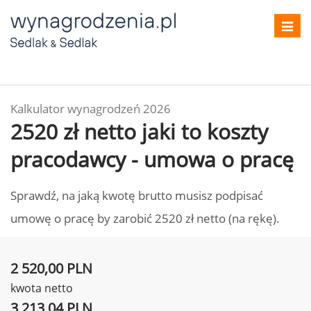
Toggl
navig
Kalkulator wynagrodzeń 2026
2520 zł netto jaki to koszty
pracodawcy - umowa o pracę
Sprawdź, na jaką kwotę brutto musisz podpisać
umowę o pracę by zarobić 2520 zł netto (na rękę).
2 520,00 PLN
kwota netto
3 213,04 PLN