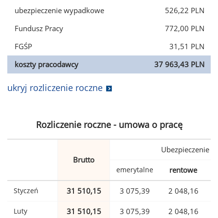
ubezpieczenie wypadkowe
526,22 PLN
Fundusz Pracy
772,00 PLN
FGŚP
31,51 PLN
koszty pracodawcy
37 963,43 PLN
ukryj rozliczenie roczne
Rozliczenie roczne - umowa o pracę
Ubezpieczenie
Brutto
emerytalne
rentowe
w
Styczeń
31 510,15
3 075,39
2 048,16
Luty
31 510,15
3 075,39
2 048,16