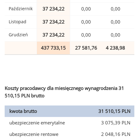
Październik
37 234,22
0,00
0,00
Listopad
37 234,22
0,00
0,00
Grudzień
37 234,22
0,00
0,00
437 733,15
27 581,76
4 238,98
1
Koszty pracodawcy dla miesięcznego wynagrodzenia 31
510,15 PLN brutto
kwota brutto
31 510,15 PLN
ubezpieczenie emerytalne
3 075,39 PLN
ubezpieczenie rentowe
2 048,16 PLN