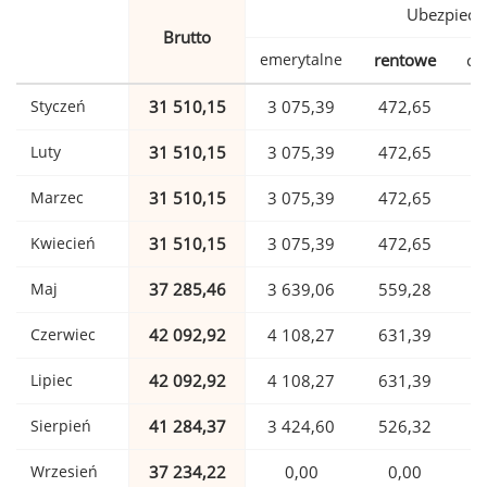
Ubezpiecz
Brutto
emerytalne
rentowe
ch
Styczeń
31 510,15
3 075,39
472,65
Luty
31 510,15
3 075,39
472,65
Marzec
31 510,15
3 075,39
472,65
Kwiecień
31 510,15
3 075,39
472,65
Maj
37 285,46
3 639,06
559,28
Czerwiec
42 092,92
4 108,27
631,39
1
Lipiec
42 092,92
4 108,27
631,39
1
Sierpień
41 284,37
3 424,60
526,32
1
Wrzesień
37 234,22
0,00
0,00