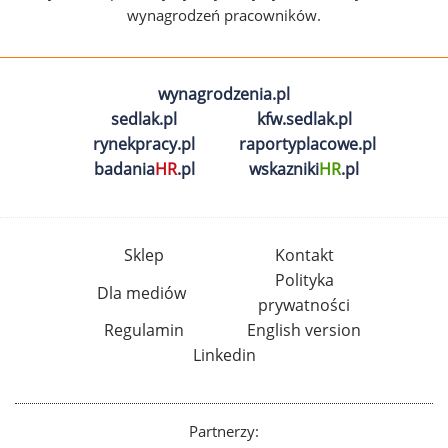
wynagrodzeń pracowników.
wynagrodzenia.pl
sedlak.pl
kfw.sedlak.pl
rynekpracy.pl
raportyplacowe.pl
badania
HR
.pl
wskazniki
HR
.pl
Sklep
Kontakt
Polityka
Dla mediów
prywatności
Regulamin
English version
Linkedin
Partnerzy: