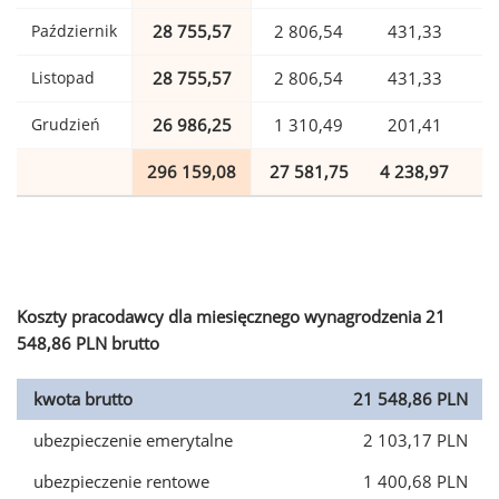
Październik
28 755,57
2 806,54
431,33
Listopad
28 755,57
2 806,54
431,33
Grudzień
26 986,25
1 310,49
201,41
296 159,08
27 581,75
4 238,97
7
Koszty pracodawcy dla miesięcznego wynagrodzenia 21
548,86 PLN brutto
kwota brutto
21 548,86 PLN
ubezpieczenie emerytalne
2 103,17 PLN
ubezpieczenie rentowe
1 400,68 PLN