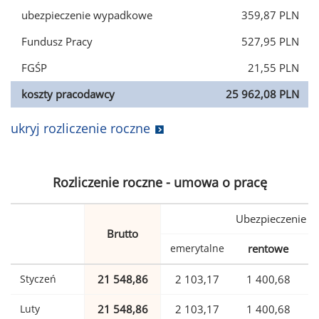
ubezpieczenie wypadkowe
359,87 PLN
Fundusz Pracy
527,95 PLN
FGŚP
21,55 PLN
koszty pracodawcy
25 962,08 PLN
ukryj rozliczenie roczne
Rozliczenie roczne - umowa o pracę
Ubezpieczenie
Brutto
emerytalne
rentowe
w
Styczeń
21 548,86
2 103,17
1 400,68
Luty
21 548,86
2 103,17
1 400,68