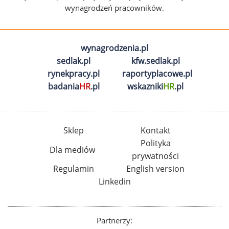
wynagrodzeń pracowników.
wynagrodzenia.pl
sedlak.pl
kfw.sedlak.pl
rynekpracy.pl
raportyplacowe.pl
badania
HR
.pl
wskazniki
HR
.pl
Sklep
Kontakt
Polityka
Dla mediów
prywatności
Regulamin
English version
Linkedin
Partnerzy: