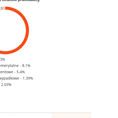
83%
emerytalne - 8.1%
rentowe - 5.4%
wypadkowe - 1.39%
- 2.03%