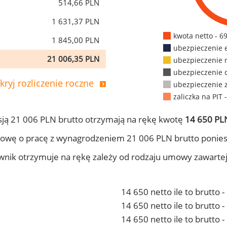
514,66 PLN
1 631,37 PLN
kwota netto - 6
1 845,00 PLN
ubezpieczenie 
21 006,35 PLN
ubezpieczenie 
ubezpieczenie 
kryj rozliczenie roczne
ubezpieczenie 
zaliczka na PIT 
ją 21 006 PLN brutto otrzymają na rękę kwotę
14 650 PLN
owę o pracę z wynagrodzeniem 21 006 PLN brutto ponies
ownik otrzymuje na rękę zależy od rodzaju umowy zawarte
14 650 netto ile to brutto 
14 650 netto ile to brutto
14 650 netto ile to brutto 