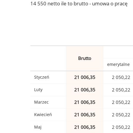
14 550 netto ile to brutto - umowa o pracę
Brutto
emerytalne
Styczeń
21 006,35
2 050,22
Luty
21 006,35
2 050,22
Marzec
21 006,35
2 050,22
Kwiecień
21 006,35
2 050,22
Maj
21 006,35
2 050,22