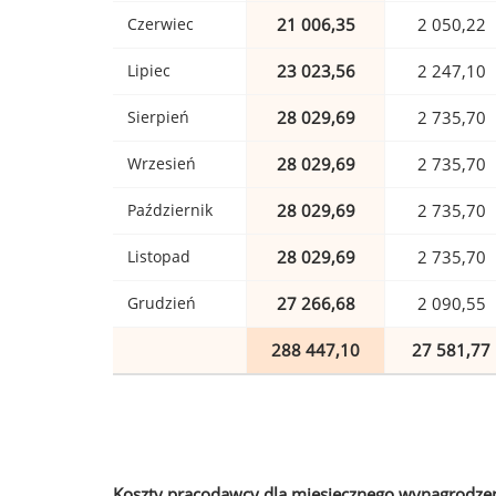
Czerwiec
21 006,35
2 050,22
Lipiec
23 023,56
2 247,10
Sierpień
28 029,69
2 735,70
Wrzesień
28 029,69
2 735,70
Październik
28 029,69
2 735,70
Listopad
28 029,69
2 735,70
Grudzień
27 266,68
2 090,55
288 447,10
27 581,77
Koszty pracodawcy dla miesięcznego wynagrodzen