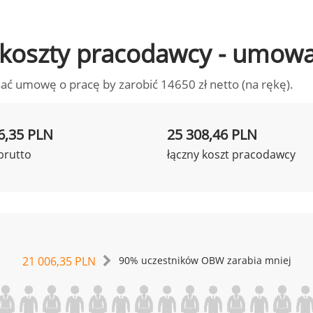
to koszty pracodawcy - umow
ać umowę o pracę by zarobić 14650 zł netto (na rękę).
6,35 PLN
25 308,46 PLN
brutto
łączny koszt pracodawcy
21 006,35 PLN
90% uczestników OBW zarabia mniej