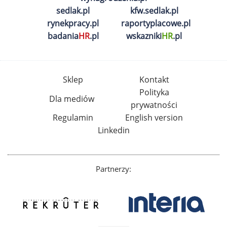
sedlak.pl
kfw.sedlak.pl
rynekpracy.pl
raportyplacowe.pl
badania
HR
.pl
wskazniki
HR
.pl
Sklep
Kontakt
Polityka
Dla mediów
prywatności
Regulamin
English version
Linkedin
Partnerzy: