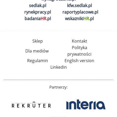
sedlak.pl
kfw.sedlak.pl
rynekpracy.pl
raportyplacowe.pl
badania
HR
.pl
wskazniki
HR
.pl
Sklep
Kontakt
Polityka
Dla mediów
prywatności
Regulamin
English version
Linkedin
Partnerzy: