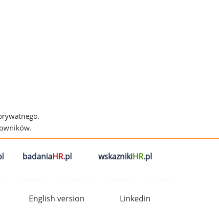
 prywatnego.
cowników.
l
badania
HR
.pl
wskazniki
HR
.pl
English version
Linkedin