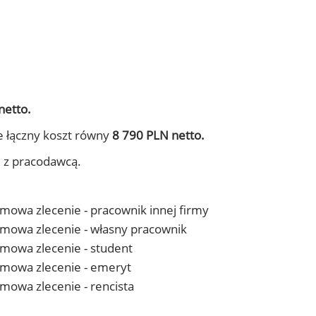
netto.
e łączny koszt równy
8 790 PLN netto.
j z pracodawcą.
 umowa zlecenie - pracownik innej firmy
- umowa zlecenie - własny pracownik
 umowa zlecenie - student
- umowa zlecenie - emeryt
 umowa zlecenie - rencista