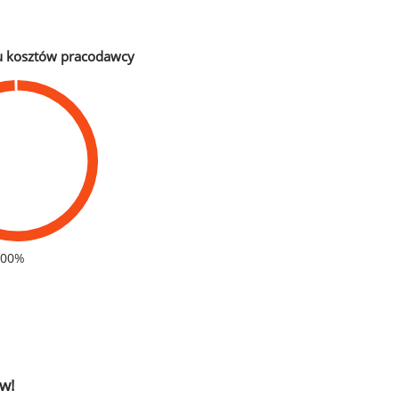
u kosztów pracodawcy
100%
w!