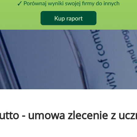
brutto - umowa zlecenie z u