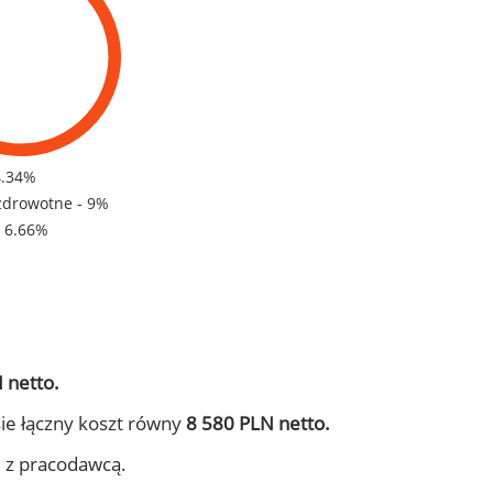
4.34%
zdrowotne - 9%
- 6.66%
 netto.
ie łączny koszt równy
8 580 PLN netto.
j z pracodawcą.