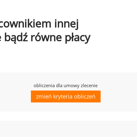
acownikiem innej
e bądź równe płacy
obliczenia dla umowy zlecenie
zmień kryteria obliczeń