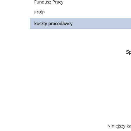
Fundusz Pracy
FGŚP
koszty pracodawcy
S
Niniejszy k