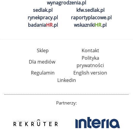
wynagrodzenia.pl
sedlak.pl
kfw.sedlak.pl
rynekpracy.pl
raportyplacowe.pl
badania
HR
.pl
wskazniki
HR
.pl
Sklep
Kontakt
Polityka
Dla mediów
prywatności
Regulamin
English version
Linkedin
Partnerzy: