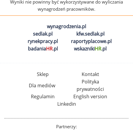
Wyniki nie powinny być wykorzystywane do wyliczania
wynagrodzeń pracowników.
wynagrodzenia.pl
sedlak.pl
kfw.sedlak.pl
rynekpracy.pl
raportyplacowe.pl
badania
HR
.pl
wskazniki
HR
.pl
Sklep
Kontakt
Polityka
Dla mediów
prywatności
Regulamin
English version
Linkedin
Partnerzy: