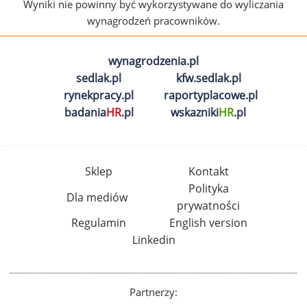
Wyniki nie powinny być wykorzystywane do wyliczania
wynagrodzeń pracowników.
wynagrodzenia.pl
sedlak.pl
kfw.sedlak.pl
rynekpracy.pl
raportyplacowe.pl
badania
HR
.pl
wskazniki
HR
.pl
Sklep
Kontakt
Polityka
Dla mediów
prywatności
Regulamin
English version
Linkedin
Partnerzy: