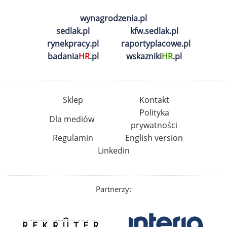
wynagrodzenia.pl
sedlak.pl
kfw.sedlak.pl
rynekpracy.pl
raportyplacowe.pl
badania
HR
.pl
wskazniki
HR
.pl
Sklep
Kontakt
Polityka
Dla mediów
prywatności
Regulamin
English version
Linkedin
Partnerzy: