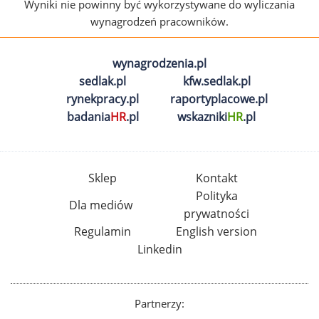
Wyniki nie powinny być wykorzystywane do wyliczania
wynagrodzeń pracowników.
wynagrodzenia.pl
sedlak.pl
kfw.sedlak.pl
rynekpracy.pl
raportyplacowe.pl
badania
HR
.pl
wskazniki
HR
.pl
Sklep
Kontakt
Polityka
Dla mediów
prywatności
Regulamin
English version
Linkedin
Partnerzy: