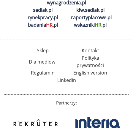
wynagrodzenia.pl
sedlak.pl
kfw.sedlak.pl
rynekpracy.pl
raportyplacowe.pl
badania
HR
.pl
wskazniki
HR
.pl
Sklep
Kontakt
Polityka
Dla mediów
prywatności
Regulamin
English version
Linkedin
Partnerzy: