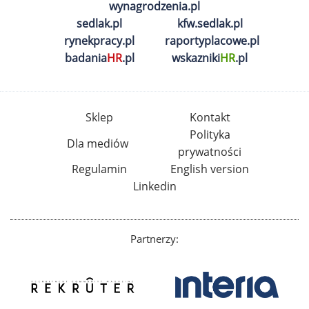
wynagrodzenia.pl
sedlak.pl
kfw.sedlak.pl
rynekpracy.pl
raportyplacowe.pl
badania
HR
.pl
wskazniki
HR
.pl
Sklep
Kontakt
Polityka
Dla mediów
prywatności
Regulamin
English version
Linkedin
Partnerzy: