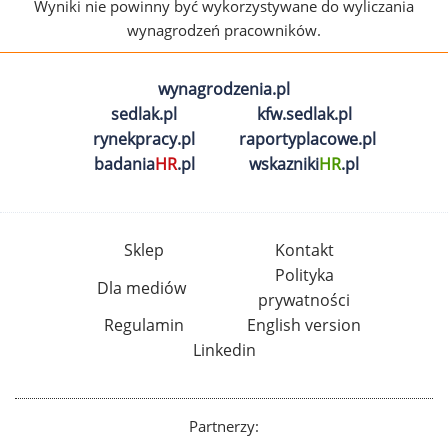
Wyniki nie powinny być wykorzystywane do wyliczania
wynagrodzeń pracowników.
wynagrodzenia.pl
sedlak.pl
kfw.sedlak.pl
rynekpracy.pl
raportyplacowe.pl
badania
HR
.pl
wskazniki
HR
.pl
Sklep
Kontakt
Polityka
Dla mediów
prywatności
Regulamin
English version
Linkedin
Partnerzy: