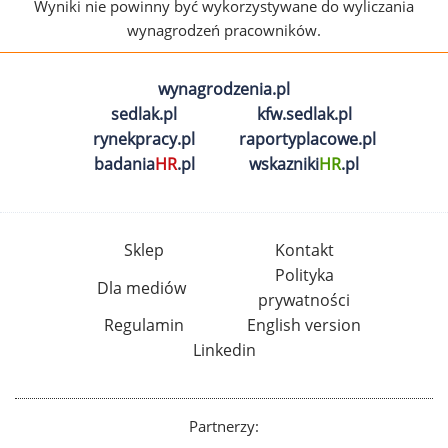
Wyniki nie powinny być wykorzystywane do wyliczania
wynagrodzeń pracowników.
wynagrodzenia.pl
sedlak.pl
kfw.sedlak.pl
rynekpracy.pl
raportyplacowe.pl
badania
HR
.pl
wskazniki
HR
.pl
Sklep
Kontakt
Polityka
Dla mediów
prywatności
Regulamin
English version
Linkedin
Partnerzy: