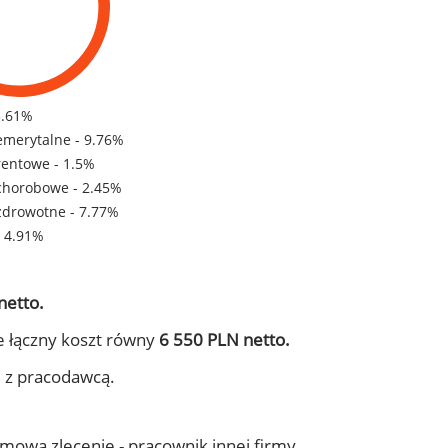
3.61%
emerytalne - 9.76%
rentowe - 1.5%
chorobowe - 2.45%
zdrowotne - 7.77%
- 4.91%
netto.
e łączny koszt równy
6 550 PLN netto.
j z pracodawcą.
 umowa zlecenie - pracownik innej firmy