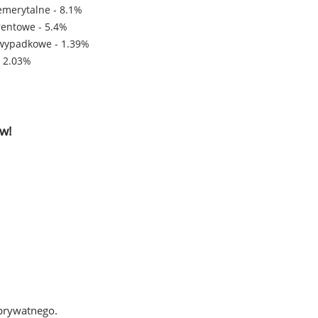
emerytalne - 8.1%
rentowe - 5.4%
wypadkowe - 1.39%
- 2.03%
w!
 prywatnego.