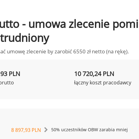
 brutto - umowa zlecenie po
zatrudniony
ać umowę zlecenie by zarobić 6550 zł netto (na rękę).
,93 PLN
10 720,24 PLN
brutto
łączny koszt pracodawcy
8 897,93 PLN
50% uczestników OBW zarabia mniej