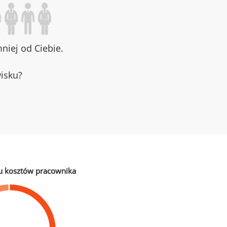
iej od Ciebie.
wisku?
u kosztów pracownika