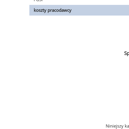
koszty pracodawcy
S
Niniejszy k