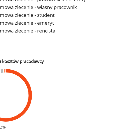
- umowa zlecenie - własny pracownik
 umowa zlecenie - student
- umowa zlecenie - emeryt
 umowa zlecenie - rencista
u kosztów pracodawcy
83%