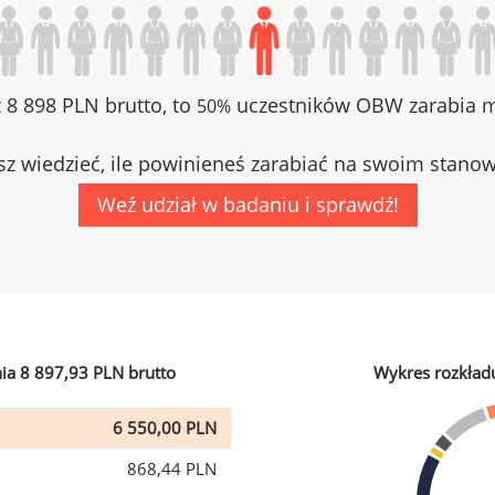
z 8 898 PLN brutto, to
uczestników OBW zarabia mn
50%
z wiedzieć, ile powinieneś zarabiać na swoim stano
Weź udział w badaniu i sprawdź!
ia 8 897,93 PLN brutto
Wykres rozkład
6 550,00 PLN
868,44 PLN