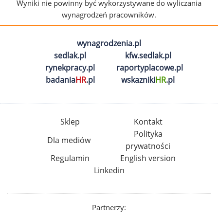
Wyniki nie powinny być wykorzystywane do wyliczania
wynagrodzeń pracowników.
wynagrodzenia.pl
sedlak.pl
kfw.sedlak.pl
rynekpracy.pl
raportyplacowe.pl
badania
HR
.pl
wskazniki
HR
.pl
Sklep
Kontakt
Polityka
Dla mediów
prywatności
Regulamin
English version
Linkedin
Partnerzy: