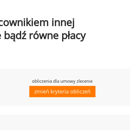
acownikiem innej
e bądź równe płacy
obliczenia dla umowy zlecenie
zmień kryteria obliczeń