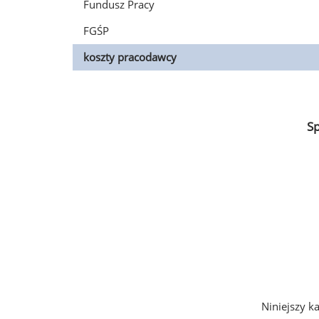
Fundusz Pracy
FGŚP
koszty pracodawcy
S
Niniejszy k