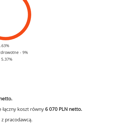
5.63%
zdrowotne - 9%
- 5.37%
netto.
e łączny koszt równy
6 070 PLN netto.
j z pracodawcą.