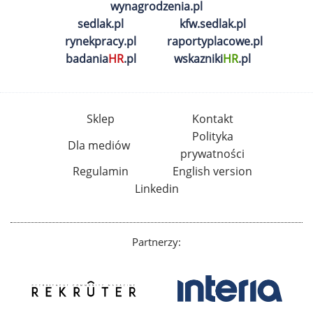
wynagrodzenia.pl
sedlak.pl
kfw.sedlak.pl
rynekpracy.pl
raportyplacowe.pl
badania
HR
.pl
wskazniki
HR
.pl
Sklep
Kontakt
Polityka
Dla mediów
prywatności
Regulamin
English version
Linkedin
Partnerzy: