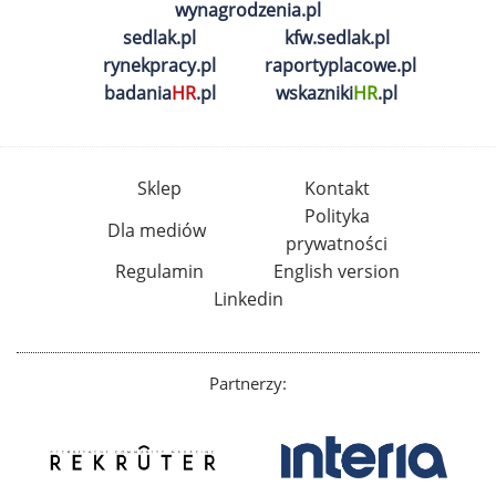
wynagrodzenia.pl
sedlak.pl
kfw.sedlak.pl
rynekpracy.pl
raportyplacowe.pl
badania
HR
.pl
wskazniki
HR
.pl
Sklep
Kontakt
Polityka
Dla mediów
prywatności
Regulamin
English version
Linkedin
Partnerzy: