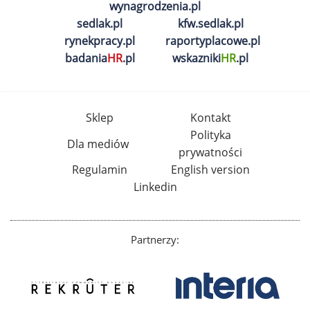
wynagrodzenia.pl
sedlak.pl
kfw.sedlak.pl
rynekpracy.pl
raportyplacowe.pl
badania
HR
.pl
wskazniki
HR
.pl
Sklep
Kontakt
Polityka
Dla mediów
prywatności
Regulamin
English version
Linkedin
Partnerzy: