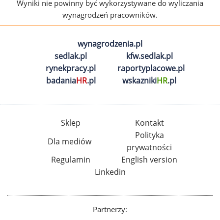
Wyniki nie powinny być wykorzystywane do wyliczania
wynagrodzeń pracowników.
wynagrodzenia.pl
sedlak.pl
kfw.sedlak.pl
rynekpracy.pl
raportyplacowe.pl
badania
HR
.pl
wskazniki
HR
.pl
Sklep
Kontakt
Polityka
Dla mediów
prywatności
Regulamin
English version
Linkedin
Partnerzy: