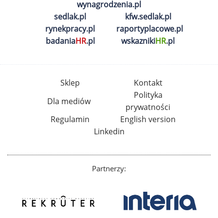
wynagrodzenia.pl
sedlak.pl
kfw.sedlak.pl
rynekpracy.pl
raportyplacowe.pl
badania
HR
.pl
wskazniki
HR
.pl
Sklep
Kontakt
Polityka
Dla mediów
prywatności
Regulamin
English version
Linkedin
Partnerzy: