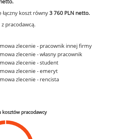
netto.
e łączny koszt równy
3 760 PLN netto.
j z pracodawcą.
 umowa zlecenie - pracownik innej firmy
- umowa zlecenie - własny pracownik
 umowa zlecenie - student
- umowa zlecenie - emeryt
 umowa zlecenie - rencista
u kosztów pracodawcy