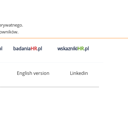
 prywatnego.
cowników.
l
badania
HR
.pl
wskazniki
HR
.pl
English version
Linkedin