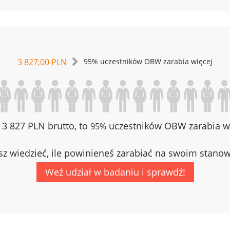
3 827,00 PLN
95% uczestników OBW zarabia więcej
z 3 827 PLN brutto, to
uczestników OBW zarabia wi
95%
z wiedzieć, ile powinieneś zarabiać na swoim stano
Weź udział w badaniu i sprawdź!