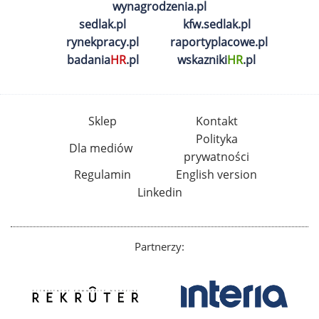
wynagrodzenia.pl
sedlak.pl
kfw.sedlak.pl
rynekpracy.pl
raportyplacowe.pl
badania
HR
.pl
wskazniki
HR
.pl
Sklep
Kontakt
Polityka
Dla mediów
prywatności
Regulamin
English version
Linkedin
Partnerzy: