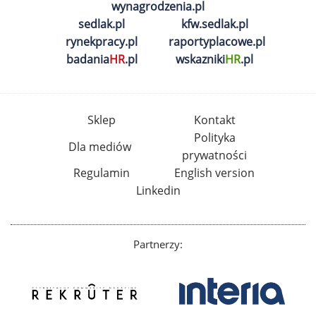
wynagrodzenia.pl
sedlak.pl
kfw.sedlak.pl
rynekpracy.pl
raportyplacowe.pl
badania
HR
.pl
wskazniki
HR
.pl
Sklep
Kontakt
Polityka
Dla mediów
prywatności
Regulamin
English version
Linkedin
Partnerzy: