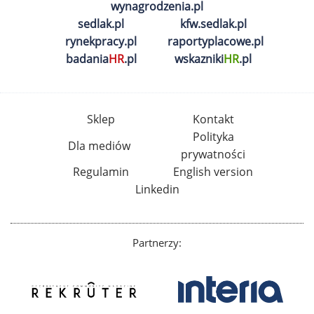
wynagrodzenia.pl
sedlak.pl
kfw.sedlak.pl
rynekpracy.pl
raportyplacowe.pl
badania
HR
.pl
wskazniki
HR
.pl
Sklep
Kontakt
Polityka
Dla mediów
prywatności
Regulamin
English version
Linkedin
Partnerzy: