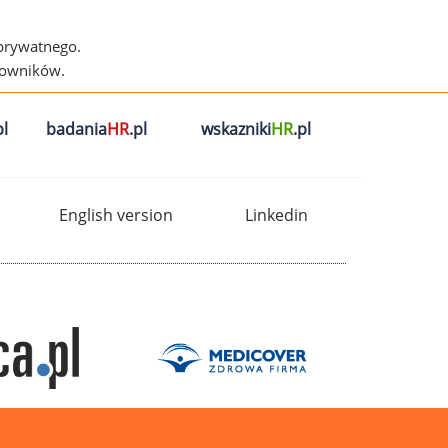
 prywatnego.
cowników.
l
badania
HR
.pl
wskazniki
HR
.pl
English version
Linkedin