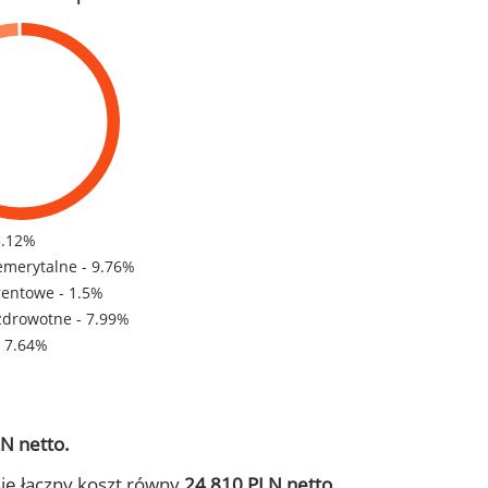
3.12%
emerytalne - 9.76%
rentowe - 1.5%
zdrowotne - 7.99%
- 7.64%
N netto.
ie łączny koszt równy
24 810 PLN netto.