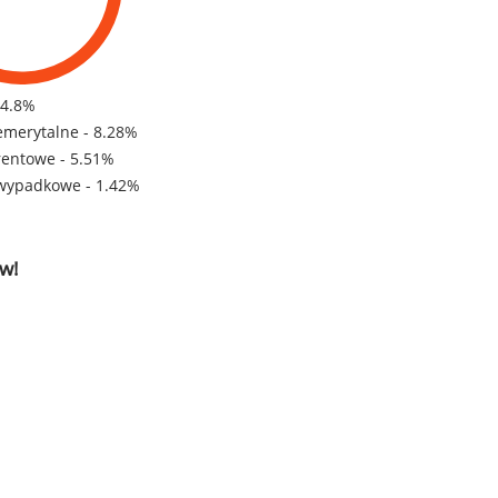
84.8%
emerytalne - 8.28%
rentowe - 5.51%
wypadkowe - 1.42%
w!