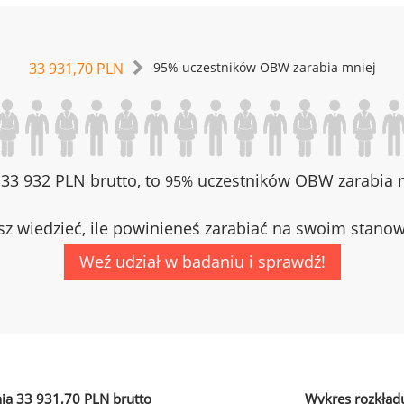
33 931,70 PLN
95% uczestników OBW zarabia mniej
z 33 932 PLN brutto, to
uczestników OBW zarabia m
95%
z wiedzieć, ile powinieneś zarabiać na swoim stano
Weź udział w badaniu i sprawdź!
ia 33 931,70 PLN brutto
Wykres rozkład