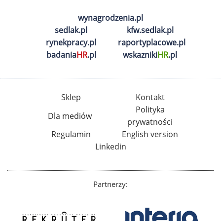
wynagrodzenia.pl
sedlak.pl
kfw.sedlak.pl
rynekpracy.pl
raportyplacowe.pl
badania
HR
.pl
wskazniki
HR
.pl
Sklep
Kontakt
Polityka
Dla mediów
prywatności
Regulamin
English version
Linkedin
Partnerzy: