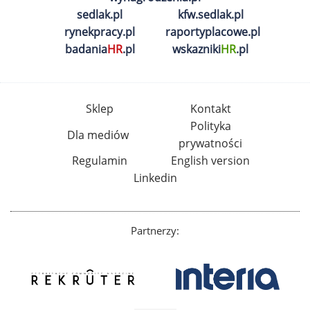
sedlak.pl
kfw.sedlak.pl
rynekpracy.pl
raportyplacowe.pl
badania
HR
.pl
wskazniki
HR
.pl
Sklep
Kontakt
Polityka
Dla mediów
prywatności
Regulamin
English version
Linkedin
Partnerzy: