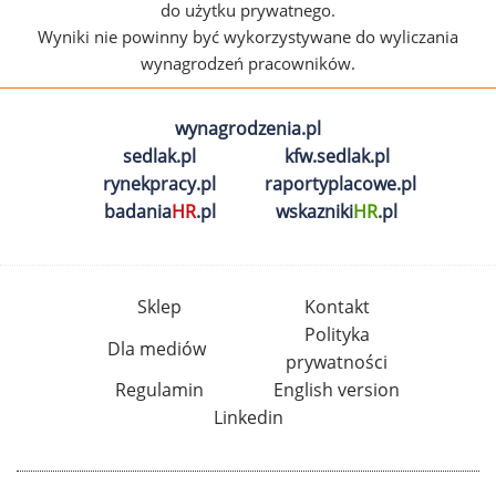
do użytku prywatnego.
Wyniki nie powinny być wykorzystywane do wyliczania
wynagrodzeń pracowników.
wynagrodzenia.pl
sedlak.pl
kfw.sedlak.pl
rynekpracy.pl
raportyplacowe.pl
badania
HR
.pl
wskazniki
HR
.pl
Sklep
Kontakt
Polityka
Dla mediów
prywatności
Regulamin
English version
Linkedin