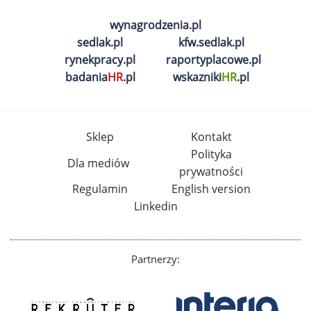
wynagrodzenia.pl
sedlak.pl
kfw.sedlak.pl
rynekpracy.pl
raportyplacowe.pl
badania
HR
.pl
wskazniki
HR
.pl
Sklep
Kontakt
Polityka
Dla mediów
prywatności
Regulamin
English version
Linkedin
Partnerzy: