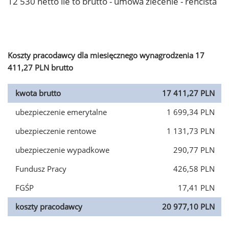
12 530 netto ile to brutto - umowa zlecenie - rencista
Koszty pracodawcy dla miesięcznego wynagrodzenia 17
411,27 PLN brutto
kwota brutto
17 411,27 PLN
ubezpieczenie emerytalne
1 699,34 PLN
ubezpieczenie rentowe
1 131,73 PLN
ubezpieczenie wypadkowe
290,77 PLN
Fundusz Pracy
426,58 PLN
FGŚP
17,41 PLN
koszty pracodawcy
20 977,10 PLN