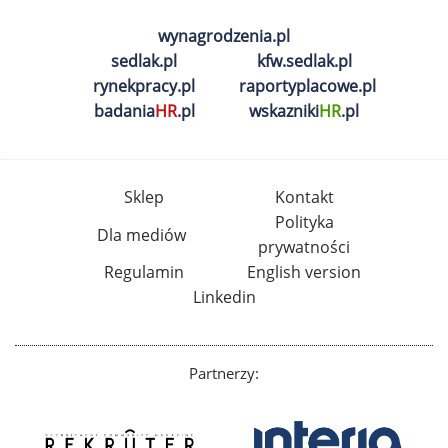
wynagrodzenia.pl
sedlak.pl
kfw.sedlak.pl
rynekpracy.pl
raportyplacowe.pl
badania
HR
.pl
wskazniki
HR
.pl
Sklep
Kontakt
Polityka
Dla mediów
prywatności
Regulamin
English version
Linkedin
Partnerzy: