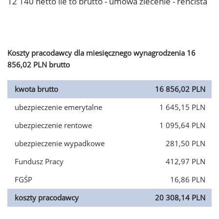
12 140 netto ile to brutto - umowa zlecenie - rencista
Koszty pracodawcy dla miesięcznego wynagrodzenia 16
856,02 PLN brutto
kwota brutto
16 856,02 PLN
ubezpieczenie emerytalne
1 645,15 PLN
ubezpieczenie rentowe
1 095,64 PLN
ubezpieczenie wypadkowe
281,50 PLN
Fundusz Pracy
412,97 PLN
FGŚP
16,86 PLN
koszty pracodawcy
20 308,14 PLN