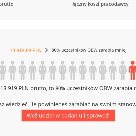
brutto
łączny koszt pracodawcy
13 918,68 PLN
80% uczestników OBW zarabia mniej
z 13 919 PLN brutto, to
uczestników OBW zarabia m
80%
z wiedzieć, ile powinieneś zarabiać na swoim stano
Weź udział w badaniu i sprawdź!