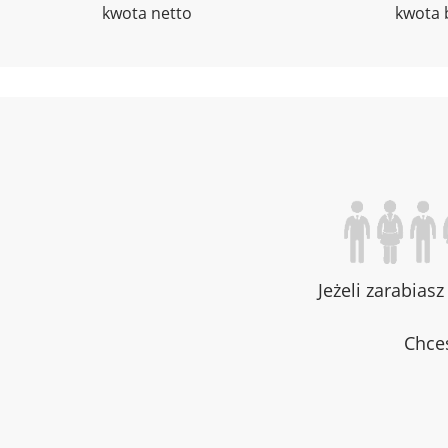
kwota netto
kwota 
Jeżeli zarabias
Chces