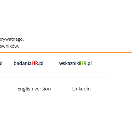
 prywatnego.
cowników.
l
badania
HR
.pl
wskazniki
HR
.pl
English version
Linkedin