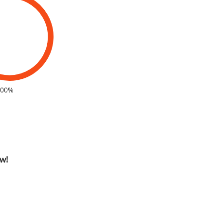
100%
w!