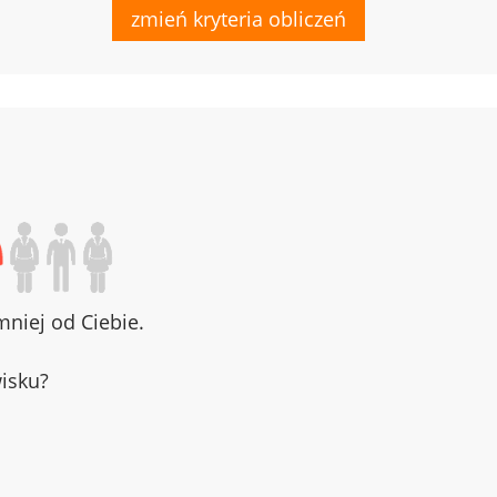
zmień kryteria obliczeń
niej od Ciebie.
wisku?