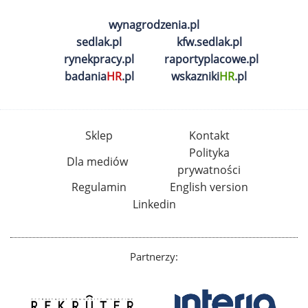
wynagrodzenia.pl
sedlak.pl
kfw.sedlak.pl
rynekpracy.pl
raportyplacowe.pl
badania
HR
.pl
wskazniki
HR
.pl
Sklep
Kontakt
Polityka
Dla mediów
prywatności
Regulamin
English version
Linkedin
Partnerzy: